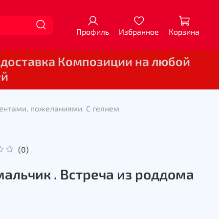
Профиль
Избранное
Корзина
 доставка Композиции на любой
ей
ентами, пожеланиями. С гелием
(0)
мальчик . Встреча из роддома