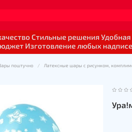
 качество Стильные решения Удобная
юджет Изготовление любых надпис
Шары поштучно
Латексные шары с рисунком, комплим
Ура!